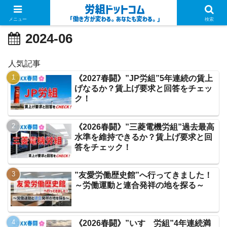
メニュー
検索
2024-06
人気記事
《2027春闘》”JP労組”5年連続の賃上
げなるか？賃上げ要求と回答をチェッ
ク！
《2026春闘》”三菱電機労組”過去最高
水準を維持できるか？賃上げ要求と回
答をチェック！
”友愛労働歴史館”へ行ってきました！
～労働運動と連合発祥の地を探る～
《2026春闘》”いすゞ労組”4年連続満