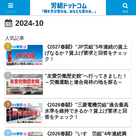
メニュー
検索
2024-10
人気記事
《2027春闘》”JP労組”5年連続の賃上
げなるか？賃上げ要求と回答をチェッ
ク！
”友愛労働歴史館”へ行ってきました！
～労働運動と連合発祥の地を探る～
《2026春闘》”三菱電機労組”過去最高
水準を維持できるか？賃上げ要求と回
答をチェック！
《2026春闘》”いすゞ労組”4年連続満