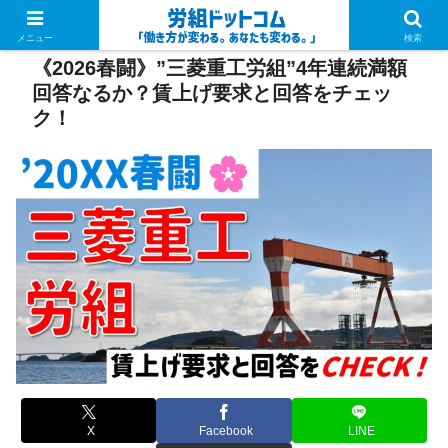
PR
メニュー
検索
《2026春闘》”三菱重工労組”4年連続満額
回答なるか？賃上げ要求と回答をチェッ
ク！
X
Facebook
LINE