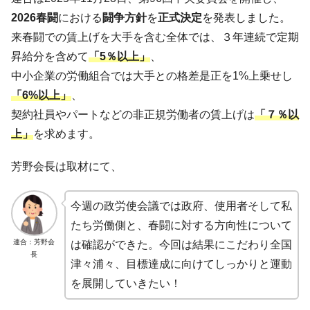
2026春闘
における
闘争方針
を
正式決定
を発表しました。
来春闘での賃上げを大手を含む全体では、３年連続で定期
昇給分を含めて
「5％以上」
、
中小企業の労働組合では大手との格差是正を1%上乗せし
「6%以上」
、
契約社員やパートなどの非正規労働者の賃上げは
「７％以
上」
を求めます。
芳野会長は取材にて、
今週の政労使会議では政府、使用者そして私
たち労働側と、春闘に対する方向性について
連合：芳野会
は確認ができた。今回は結果にこだわり全国
長
津々浦々、目標達成に向けてしっかりと運動
を展開していきたい！