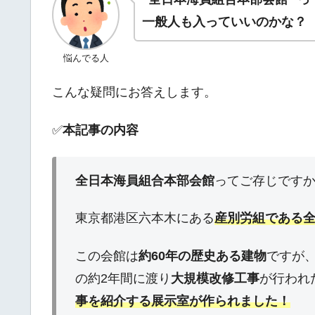
一般人も入っていいのかな？
悩んでる人
こんな疑問にお答えします。
✅
本記事の内容
全日本海員組合本部会館
ってご存じです
東京都港区六本木にある
産別労組である
この会館は
約60年の歴史ある建物
ですが、
の約2年間に渡り
大規模改修工事
が行われ
事を紹介する展示室
が作られました！