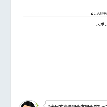
この記事
スポ
”全日本海員組合本部会館” 