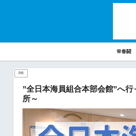
🌸春闘
PR
”全日本海員組合本部会館”へ
所～