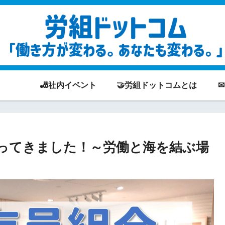
🎳社内イベント
🤝労組ドットコムとは
行ってきました！～労働と海を結ぶ場