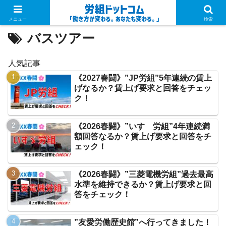
PR
メニュー
検索
バスツアー
人気記事
《2027春闘》”JP労組”5年連続の賃上
げなるか？賃上げ要求と回答をチェッ
ク！
《2026春闘》”いすゞ労組”4年連続満
額回答なるか？賃上げ要求と回答をチ
ェック！
《2026春闘》”三菱電機労組”過去最高
水準を維持できるか？賃上げ要求と回
答をチェック！
”友愛労働歴史館”へ行ってきました！