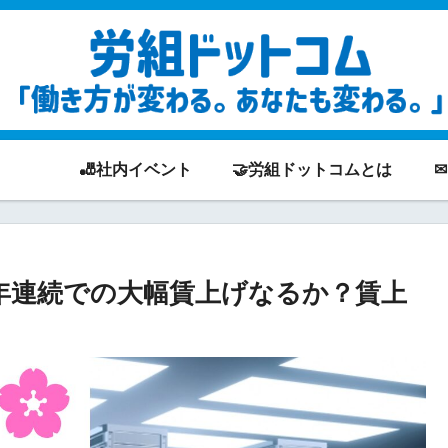
🎳社内イベント
🤝労組ドットコムとは
”4年連続での大幅賃上げなるか？賃上