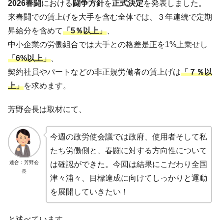
2026春闘
における
闘争方針
を
正式決定
を発表しました。
来春闘での賃上げを大手を含む全体では、３年連続で定期
昇給分を含めて
「5％以上」
、
中小企業の労働組合では大手との格差是正を1%上乗せし
「6%以上」
、
契約社員やパートなどの非正規労働者の賃上げは
「７％以
上」
を求めます。
芳野会長は取材にて、
今週の政労使会議では政府、使用者そして私
たち労働側と、春闘に対する方向性について
連合：芳野会
は確認ができた。今回は結果にこだわり全国
長
津々浦々、目標達成に向けてしっかりと運動
を展開していきたい！
と述べています。