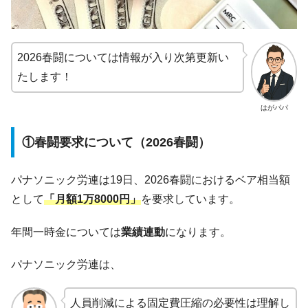
2026春闘については情報が入り次第更新い
たします！
はがパパ
①春闘要求について（2026春闘）
パナソニック労連は19日、2026春闘におけるベア相当額
として
「月額1万8000円」
を要求しています。
年間一時金については
業績連動
になります。
パナソニック労連は、
人員削減による固定費圧縮の必要性は理解し