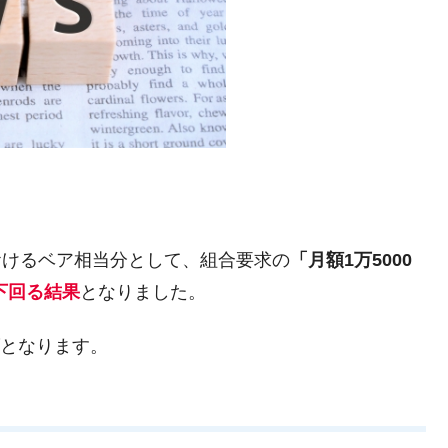
闘におけるベア相当分として、組合要求の
「月額1万5000
下回る結果
となりました。
げとなります。