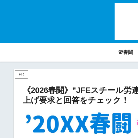
🌸春闘
PR
《2026春闘》”JFEスチール
上げ要求と回答をチェック！