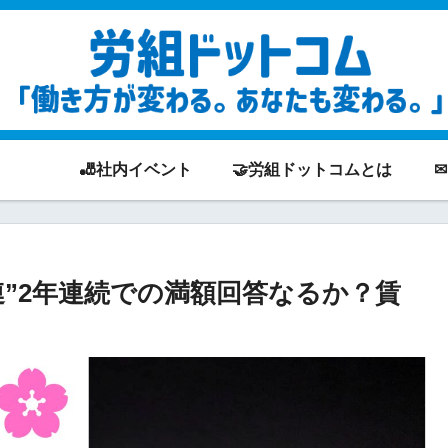
🎳社内イベント
🤝労組ドットコムとは
労連”2年連続での満額回答なるか？賃